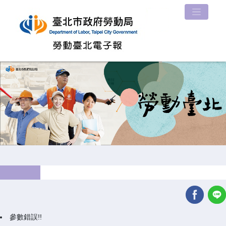
參數錯誤!!