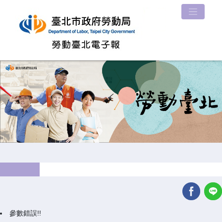
參數錯誤!!