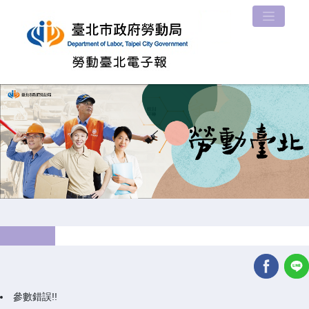
參數錯誤!!