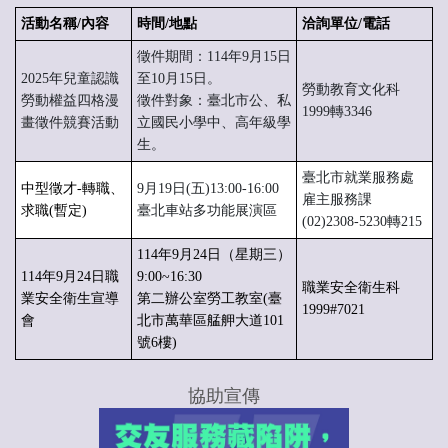
活動名稱/內容
時間/地點
洽詢單位/電話
徵件期間：114年9月15日
2025年兒童認識
至10月15日。
勞動教育文化科
勞動權益四格漫
徵件對象：臺北市公、私
1999轉3346
畫徵件競賽活動
立國民小學中、高年級學
生。
臺北市就業服務處
中型徵才-轉職、
9月19日(五)13:00-16:00
雇主服務課
求職(暫定)
臺北車站多功能展演區
(02)2308-5230轉215
114年9月24日（星期三）
114年9月24日職
9:00~16:30
職業安全衛生科
業安全衛生宣導
第二辦公室勞工教室(臺
1999#7021
會
北市萬華區艋舺大道101
號6樓)
協助宣傳