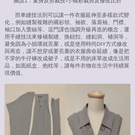
圖說1：量身及剪裁技巧-襯衫裁剪及修改比對
而車縫技法則可以讓一件衣服延伸至多樣款式變
化，例如縫製複雜的襯衫領、袖衩、落肩袖、門襟、
袖口加入蕾絲等。這門課也強調升級再造的概念，運
用手縫技法來修補裂縫、換鈕扣、縫釦洞、補洞等，
避免因為小損壞就丟棄，或是使用時尚DIY方式修改
與再造，讓不想穿或要丟棄的衣服壽命延續，像是把
不穿的牛仔褲改成裙子，或是不用的床單改成生活用
品，如面紙盒、抱枕等，讓每件衣物在生活中持續展
現價值。