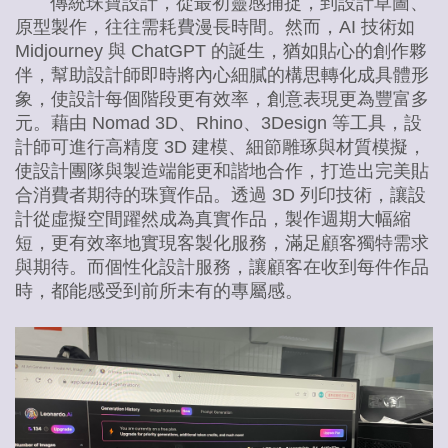
傳統珠寶設計，從最初靈感捕捉，到設計草圖、
原型製作，往往需耗費漫長時間。然而，AI 技術如
Midjourney 與 ChatGPT 的誕生，猶如貼心的創作夥
伴，幫助設計師即時將內心細膩的構思轉化成具體形
象，使設計每個階段更有效率，創意表現更為豐富多
元。藉由 Nomad 3D、Rhino、3Design 等工具，設
計師可進行高精度 3D 建模、細節雕琢與材質模擬，
使設計團隊與製造端能更和諧地合作，打造出完美貼
合消費者期待的珠寶作品。透過 3D 列印技術，讓設
計從虛擬空間躍然成為真實作品，製作週期大幅縮
短，更有效率地實現客製化服務，滿足顧客獨特需求
與期待。而個性化設計服務，讓顧客在收到每件作品
時，都能感受到前所未有的專屬感。