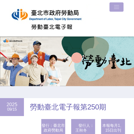
2025
勞動臺北電子報第250期
09/15
發行：臺北市
發行人：
本報每月1、
政府勞動局
王秋冬
15日出刊