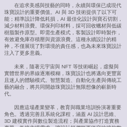
在追求美感與技藝的同時，永續與環保已成現代
珠寶設計的重要價值。AI 與 3D 技術提供了以下可
能；精準設計降低耗損，AI 最佳化設計與寶石切割，
減少材料浪費。環保列印材料，採可回收蠟材與低碳
樹脂製作原型。即需生產模式，客製設計即時製作，
有效避免庫存積壓與資源浪費。這種永續設計的精
神，不僅展現了對環境的責任感，也為未來珠寶設計
注入了更多意義。
未來，隨著元宇宙與 NFT 等技術崛起，虛擬與
實體世界的界線逐漸模糊，珠寶設計也將邁向更豐富
且迷人的體驗模式。智慧製造、自動化生產與傳統工
藝的融合，將共同開啟珠寶設計無限想像的嶄新時
代。
因應這場產業變革，教育與職業培訓扮演著重要
角色。透過完善且系統化課程，涵蓋 AI 設計思維、
3D 建模實作與數位製造流程；與產業協作打造實務