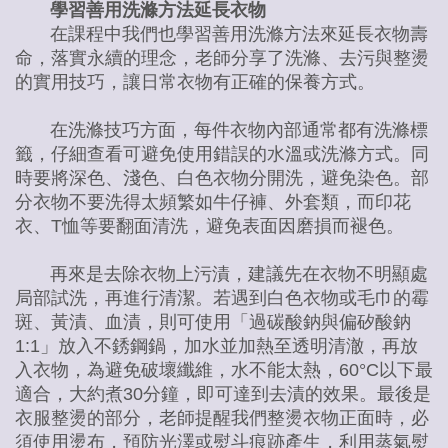
學習善用洗滌方法延長衣物
在課程中我們也學習善用洗滌方法來延長衣物壽
命，落實永續的理念，老師分享了洗滌、去污與整燙
的實用技巧，讓日常衣物有正確的保養方式。
在洗滌技巧方面，每件衣物內部通常都有洗滌標
籤，仔細查看可避免使用錯誤的水溫或洗滌方式。同
時要將深色、淺色、白色衣物分開洗，避免染色。部
分衣物不要洗得太頻繁如牛仔褲、外套類，而印花
衣、T恤等要翻面清洗，避免表面因磨損而褪色。
再來是去除衣物上污漬，建議先在衣物不明顯處
局部試洗，再進行清潔。若遇到白色衣物或毛巾的霉
斑、黃漬、血漬，則可使用「過碳酸鈉與偏矽酸鈉
1:1」放入不銹鋼鍋，加水並加熱至透明清澈，再放
入衣物，為避免破壞纖維，水不能太熱，60°C以下最
適合，大約煮30分鐘，即可達到去漬的效果。最後是
衣服整燙的部分，老師提醒我們整燙衣物正面時，必
須使用燙布，預防光澤或熨斗痕跡產生，利用蒸氣熨