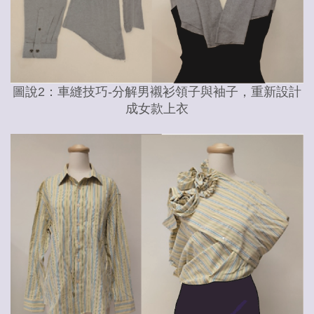
圖說2：車縫技巧-分解男襯衫領子與袖子，重新設計
成女款上衣