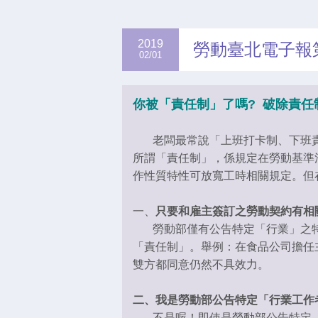
2019
勞動臺北電子報第
02/01
你被「責任制」了嗎?
破除責任
老闆最常說「上班打卡制、下班責
所謂「責任制」，係規定在勞動基準法
作性質特性可放寬工時相關規定。但
一、
只要和雇主簽訂之勞動契約有相
勞動部僅有公告特定「行業」之特定
「責任制」。舉例：在食品公司擔任
雙方都同意仍然不具效力。
二、我是勞動部公告特定「行業工作
不是喔！即使是勞動部公告特定「