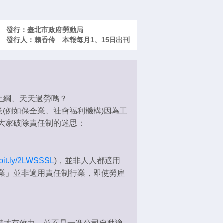
發行：臺北市政府勞動局
發行人：賴香伶 本報每月1、15日出刊
上綱、天天過勞嗎？
(例如保全業、社會福利機構)因為工
大家破除責任制的迷思：
//bit.ly/2LWSSSL
)，並非人人都適用
業」並非適用責任制行業，即使勞雇
才有效力，並不是一進公司自動適