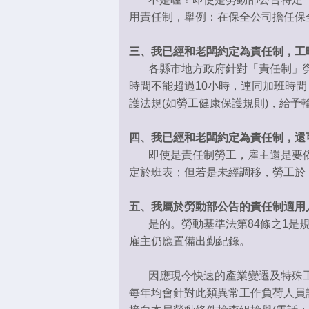
用責任制，舉例：在保全公司擔任保
三、我已經和老闆約定為責任制，工
各縣市地方政府針對「責任制」勞
時間不能超過10小時，連同加班時間
護法規(如勞工健康保護規則)，給予
四、我已經和老闆約定為責任制，還
即使是責任制勞工，雇主還是要依照
定於班表；但若是未經調移，勞工於
五、我屬於勞動部公告的責任制適用
是的。勞動基準法第84條之1是規
雇主仍應置備出勤紀錄。
因應現今快速的產業變遷及特殊工
每年均會針對此類異常工作負荷人員