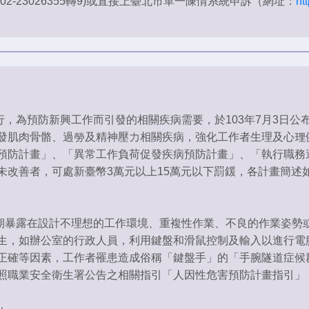
2-23026355轉9)或直接上臺北市單一陳情系統申訴（網址：
ht
為預防新興工作而引發的相關疾病需要，於103年7月3日公布
發肌肉骨骼、過勞及精神壓力相關疾病，強化工作者生理及心理
預防計畫」、「異常工作負荷促發疾病預防計畫」、「執行職務
未改善者，可處新臺幣3萬元以上15萬元以下罰鍰，各計畫簡述
暴露在設計不理想的工作環境、重複性作業、不良的作業姿勢或
生，如辦公室的行政人員，利用鍵盤和滑鼠控制及輸入以進行電
正確等因素，工作者罹患造成俗稱「鍵盤手」的「手腕隧道症候
照職業安全衛生署公告之相關指引「人因性危害預防計畫指引」