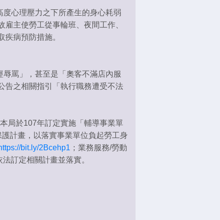
度心理壓力之下所產生的身心耗弱
故雇主使勞工從事輪班、夜間工作、
取疾病預防措施。
辱罵」，甚至是「奧客不滿店內服
公告之相關指引「執行職務遭受不法
局於107年訂定實施「輔導事業單
保護計畫，以落實事業單位負起勞工身
https://bit.ly/2Bcehp1
；業務服務/勞動
速依法訂定相關計畫並落實。