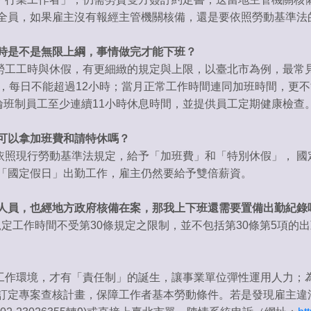
全員，如果雇主沒有報經主管機關核備，還是要依照勞動基準法
時是不是無限上綱，事情做完才能下班？
工工時與休假，有更細緻的規定與上限，以臺北市為例，最常見
，每日不能超過12小時；當月正常工作時間連同加班時間，更不
輪班制員工至少連續11小時休息時間，並提供員工定期健康檢查
可以拿加班費和請特休嗎？
現行勞動基準法規定，給予「加班費」和「特別休假」， 國
「國定假日」出勤工作，雇主仍然要給予雙倍薪資。
人員，也經地方政府核備在案，那我上下班還需要置備出勤紀錄
定工作時間不受第30條規定之限制，並不包括第30條第5項的
作環境，才有「責任制」的誕生，讓事業單位彈性運用人力；為
訂定專案查核計畫，保障工作者基本勞動條件。若是發現雇主違