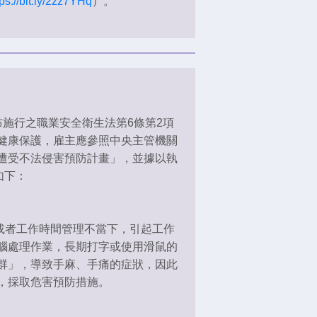
tps://bit.ly/2zz7YHq
）。
施行之職業安全衛生法第6條第2項
健康保護，雇主應參照中央主管機關
遭受不法侵害預防計畫」，並據以執
如下：
者工作時間管理不當下，引起工作
腦處理作業，長期打字或使用滑鼠的
群」，導致手麻、手痛的症狀，因此
，採取危害預防措施。