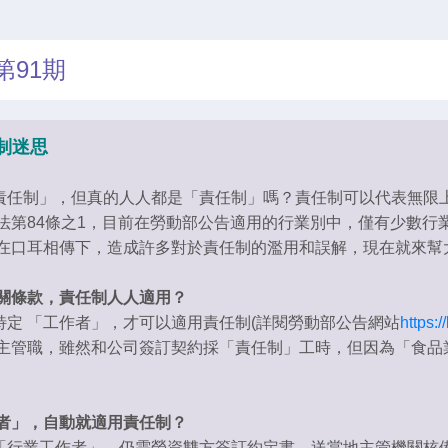
91期
制迷思
任制」，但真的人人都是「責任制」嗎？責任制可以代表無限
第84條之1，目前在勞動部公告適用的行業別中，僅有少數行業
在口耳相傳下，造成許多對於責任制的濫用和誤解，現在就來幫
關條款，責任制人人適用？
 「工作者」，才可以適用責任制(詳閱勞動部公告網站
https:
主管職，雖然和公司簽訂契約採「責任制」工時，但因為「食品
者」，自動就適用責任制？
行業工作者」，仍需勞資雙方簽訂約定書，送當地主管機關核備