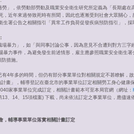
：
勞」，依勞動部勞動及職業安全衛生研究所定義為「長期處在高
死，近年來過勞致死時有所聞，因此也逐漸受到社會大眾關心，
衛生署公告之相關指引「異常工作負荷促發疾病預防指引」，採
：
場暴力」，如「與同事討論公事，因為意見不合遭到對方三字經
場暴力事件，為避免發生前述情形，雇主應參照職業安全衛生署
預防措施。
4年多的時間，但仍有部分事業單位對相關規定不甚瞭解，故本
施計畫」，輔導登記在臺北市的事業單位訂定相關勞工身心健康
,040家事業單位完成訂定，相關計畫範本可至本局官網（網址：
第13、14、15項檔案) 下載，尚未依法訂定之事業單位，應儘
會，輔導事業單位落實相關計畫訂定