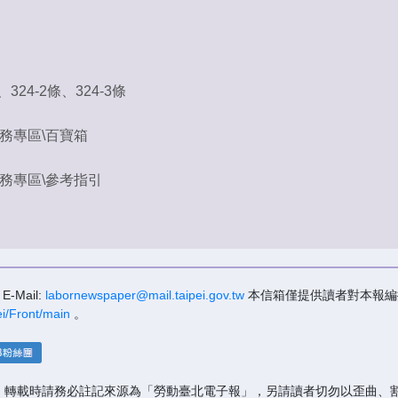
24-2條、324-3條
務專區\百寶箱
務專區\參考指引
Mail:
labornewspaper@mail.taipei.gov.tw
本信箱僅提供讀者對本報編
pei/Front/main
。
，轉載時請務必註記來源為「勞動臺北電子報」，另請讀者切勿以歪曲、