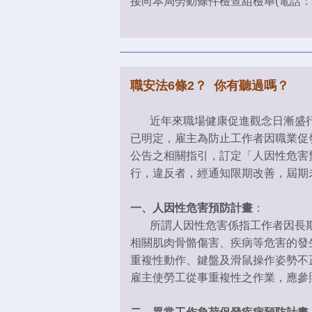
接向本局勞動條件檢查組檢舉(電話：0
職安法6條2？ 你有聽過嗎？
近年來職場健康促進觀念日漸盛行，
已明定，雇主為防止工作者因職業促
公告之相關指引，訂定「人因性危害
行，違反者，經通知限期改善，屆期
一、人因性危害預防計畫
：
所謂人因性危害係指工作者因長期
相關肌肉骨骼傷害、疾病等危害的發
重複性動作、鍵盤及滑鼠操作姿勢不
雇主使勞工從事重複性之作業，應參