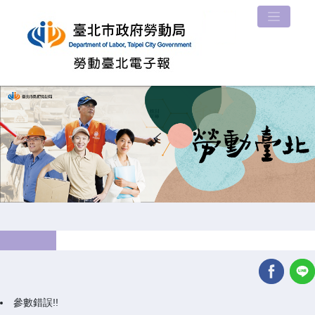
參數錯誤!!