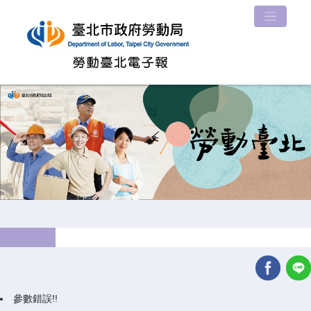
參數錯誤!!