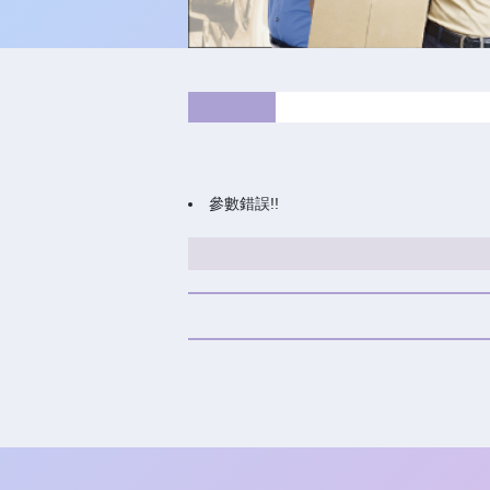
參數錯誤!!