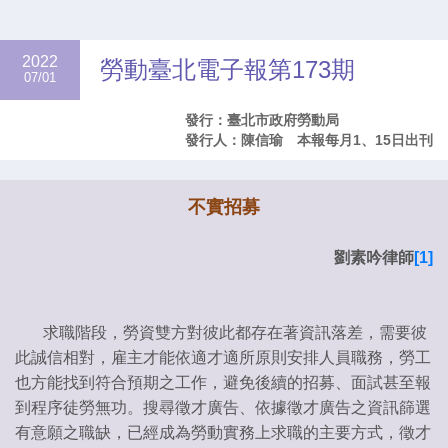
2022
勞動臺北電子報第173期
07/01
發行：臺北市政府勞動局
發行人：陳信瑜 本報每月1、15日出刊
不實招募
劉素吟律師
[1]
求職階段，勞資雙方對彼此都存在著資訊落差，需要彼
此誠信相對，雇主才能依適才適所原則安排人員職務，勞工
也方能找到符合預期之工作，避免後續的招募、面試甚至報
到程序徒勞無功。搜尋徵才廣告、依據徵才廣告之資訊篩選
有意願之職缺，已經成為勞動實務上求職的主要方式，徵才