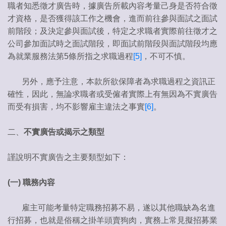
職者知悉徵才廣告時，據廣告所載內容考量己身是否符合徵
才資格，是否獲得該工作之機會，進而前往參與面試之面試
前階段；及決定參與面試後，特定之求職者實際前往徵才之
公司參加面試時之面試階段，即面試前階段與面試階段均應
為就業服務法第5條所指之求職過程
[5]
，不可不慎。
另外，應予注意，本款所欲保障者為求職過程之資訊正
確性，因此，無論求職者或受僱者實際上有無因為不實廣告
而受有損害，均不影響雇主違法之事實
[6]
。
二、
不實廣告或揭示之類型
謹說明不實廣告之主要類型如下：
(
一
)
職務內容
雇主可能考量特定職務招募不易，遂以其他職缺為名進
行招募，也就是俗稱之掛羊頭賣狗肉，實務上常見擬招募業