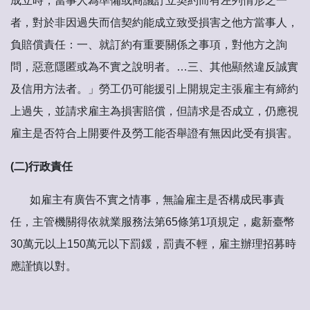
成立時，當事人為準備或商議訂立契約而有左列情形之一
者，對於非因過失而信契約能成立致受損害之他方當事人，
負賠償責任：一、就訂約有重要關係之事項，對他方之詢
問，惡意隱匿或為不實之說明者。…三、其他顯然違反誠實
及信用方法者。」勞工仍可能援引上開規定主張雇主有締約
上過失，並請求雇主為損害賠償，但請求是否成立，仍應視
雇主是否符合上開要件及勞工能否舉證有無因此受有損害。
(
二
)
行政責任
如雇主有廣告不實之情事，無論雇主是否構成民事責
任，主管機關得依就業服務法第65條第1項規定，處新臺幣
30萬元以上150萬元以下罰鍰，罰責不輕，雇主辦理招募時
應謹慎以對。