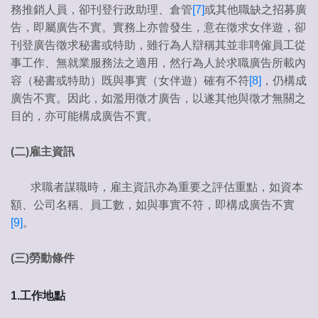
務推銷人員，卻刊登行政助理、倉管
[7]
或其他職缺之招募廣
告，即屬廣告不實。實務上亦曾發生，意在徵求女伴遊，卻
刊登廣告徵求秘書或特助，雖行為人辯稱其並非聘僱員工從
事工作、無就業服務法之適用，然行為人於求職廣告所載內
容（秘書或特助）既與事實（女伴遊）確有不符
[8]
，仍構成
廣告不實。因此，如濫用徵才廣告，以遂其他與徵才無關之
目的，亦可能構成廣告不實。
(
二
)
雇主資訊
求職者謀職時，雇主資訊亦為重要之評估重點，如資本
額、公司名稱、員工數，如與事實不符，即構成廣告不實
[9]
。
(
三
)
勞動條件
1.
工作地點