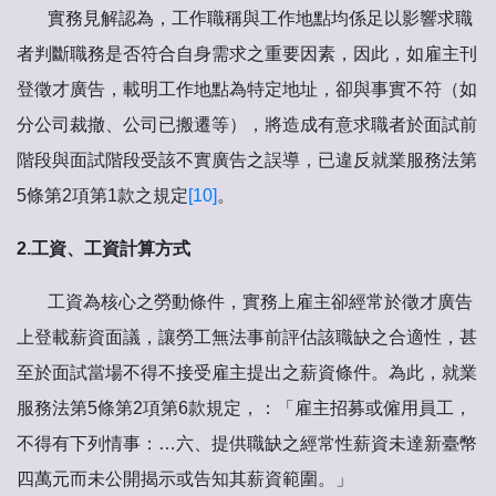
實務見解認為，工作職稱與工作地點均係足以影響求職
者判斷職務是否符合自身需求之重要因素，因此，如雇主刊
登徵才廣告，載明工作地點為特定地址，卻與事實不符（如
分公司裁撤、公司已搬遷等），將造成有意求職者於面試前
階段與面試階段受該不實廣告之誤導，已違反就業服務法第
5條第2項第1款之規定
[10]
。
2.
工資、工資計算方式
工資為核心之勞動條件，實務上雇主卻經常於徵才廣告
上登載薪資面議，讓勞工無法事前評估該職缺之合適性，甚
至於面試當場不得不接受雇主提出之薪資條件。為此，就業
服務法第5條第2項第6款規定，：「雇主招募或僱用員工，
不得有下列情事：…六、提供職缺之經常性薪資未達新臺幣
四萬元而未公開揭示或告知其薪資範圍。」