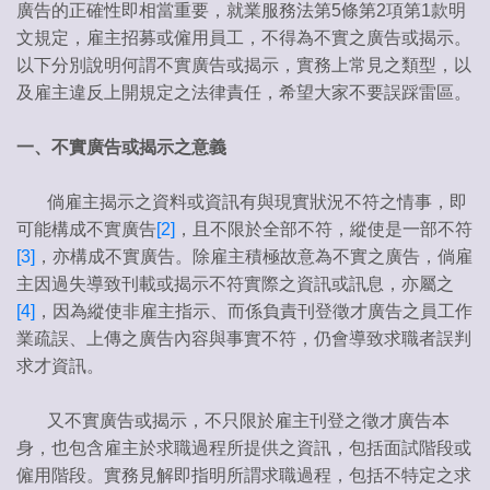
廣告的正確性即相當重要，就業服務法第5條第2項第1款明
文規定，雇主招募或僱用員工，不得為不實之廣告或揭示。
以下分別說明何謂不實廣告或揭示，實務上常見之類型，以
及雇主違反上開規定之法律責任，希望大家不要誤踩雷區。
一、不實廣告或揭示之意義
倘雇主揭示之資料或資訊有與現實狀況不符之情事，即
可能構成不實廣告
[2]
，且不限於全部不符，縱使是一部不符
[3]
，亦構成不實廣告。除雇主積極故意為不實之廣告，倘雇
主因過失導致刊載或揭示不符實際之資訊或訊息，亦屬之
[4]
，因為縱使非雇主指示、而係負責刊登徵才廣告之員工作
業疏誤、上傳之廣告內容與事實不符，仍會導致求職者誤判
求才資訊。
又不實廣告或揭示，不只限於雇主刊登之徵才廣告本
身，也包含雇主於求職過程所提供之資訊，包括面試階段或
僱用階段。實務見解即指明所謂求職過程，包括不特定之求