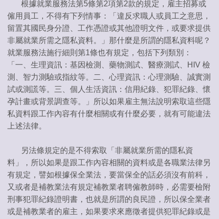
根據就業服務法第5條第2項第2款的規定，雇主招募或
僱用員工，不得有下列情事：「違反求職人或員工之意思，
留置其國民身分證、工作憑證或其他證明文件，或要求提供
非屬就業所需之隱私資料。」那什麼是所謂的隱私資料呢？
就業服務法施行細則第1條也有規定，包括下列類別：
「一、生理資訊：基因檢測、藥物測試、醫療測試、HIV 檢
測、智力測驗或指紋等。二、心理資訊：心理測驗、誠實測
試或測謊等。三、個人生活資訊：信用紀錄、犯罪紀錄、懷
孕計畫或背景調查等。」所以如果雇主無法說明索取這些隱
私資料跟工作內容有什麼相關或有什麼必要，就有可能違法
上述法律。
另法條規定的是不得索取「非屬就業所需的隱私資
料」，所以如果是跟工作內容相關的資料或是各職業法律另
有規定，譬如根據保全業法，要當保全的話必須沒有前科，
又或者是補教業法有規定補教業者聘僱教師時，必需要檢附
刑事犯罪紀錄證明書，也就是所謂的良民證，所以保全業者
或是補教業者的雇主，如果要求來應徵者提供犯罪紀錄或是