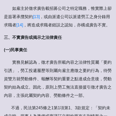
如雇主於徵求廣告載招募公司之特定職務，惟實際上卻
是簽署承攬契約
[13]
，或由派遣公司以派遣勞工之身分錄用
求職者
[14]
，將造成求職者錯誤之認知，亦構成廣告不實。
三、不實廣告或揭示之法律責任
(一
)
民事責任
實務見解認為，徵才廣告所載內容之法律性質屬「要約
引誘」，勞工投遞履歷等則屬向雇主應徵之要約行為，待勞
資雙方就勞動條件、報酬等契約重要之點達成合意後，勞動
契約始為成立。因此，原則上勞工無法直接援引徵才廣告之
內容，主張此屬契約內容、勞動條件之一部。
不過，民法第245條之1第1項第1、3款規定：「契約未