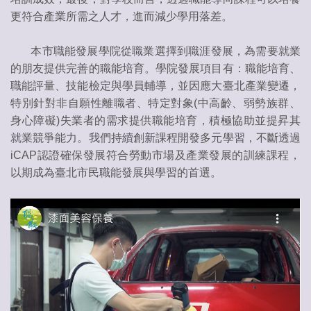
更符合產業所需之人才，進而減少學用落差。
本市職能發展學院從職業選擇到職涯發展，為需要就業
的朋友提供完善的職能培育。學院發展項目有：職能培育、
職能評量、技能檢定與學員輔導，並因應大臺北產業變遷，
特別針對非自願性離職者、特定對象(中高齡、弱勢族群、
身心障礙)失業者的需求提供職能培育，積極協助並提昇其
就業競爭能力。我們持續創新課程開發多元學習，不斷透過
iCAP認證確保發展符合勞動市場及產業發展的訓練課程，
以期成為臺北市民職能發展與學習的首選。