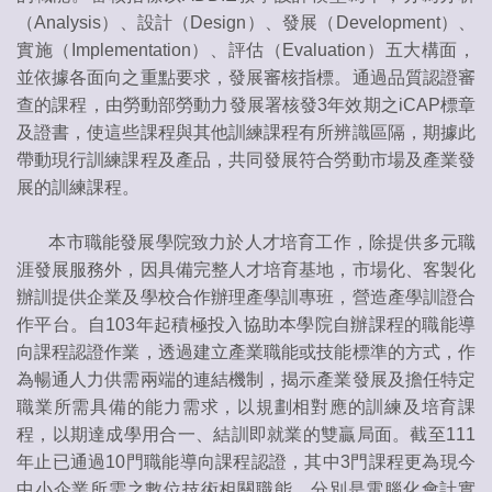
（Analysis）、設計（Design）、發展（Development）、
實施（Implementation）、評估（Evaluation）五大構面，
並依據各面向之重點要求，發展審核指標。通過品質認證審
查的課程，由勞動部勞動力發展署核發3年效期之iCAP標章
及證書，使這些課程與其他訓練課程有所辨識區隔，期據此
帶動現行訓練課程及產品，共同發展符合勞動市場及產業發
展的訓練課程。
本市職能發展學院致力於人才培育工作，除提供多元職
涯發展服務外，因具備完整人才培育基地，市場化、客製化
辦訓提供企業及學校合作辦理產學訓專班，營造產學訓證合
作平台。自103年起積極投入協助本學院自辦課程的職能導
向課程認證作業，透過建立產業職能或技能標準的方式，作
為暢通人力供需兩端的連結機制，揭示產業發展及擔任特定
職業所需具備的能力需求，以規劃相對應的訓練及培育課
程，以期達成學用合一、結訓即就業的雙贏局面。截至111
年止已通過10門職能導向課程認證，其中3門課程更為現今
中小企業所需之數位技術相關職能，分別是電腦化會計實