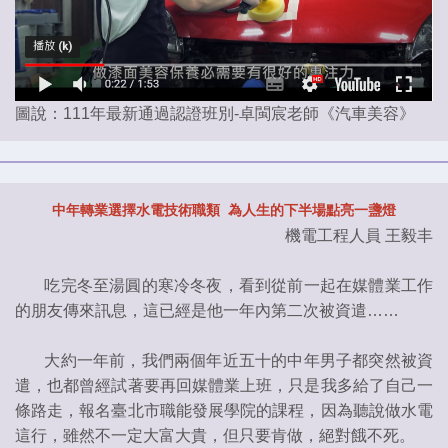
圖說：111年最新通過認證班別-卓閩宸老師《汽車美容》
中年轉業選擇水電技術職類 為人生的下半場點亮一盞燈
機電工程人員 王毅丰
吃完冬至湯圓的寒冷冬夜，看到從前一起在媒體業工作
的朋友傳來訊息，這已經是他一年內第二次被資遣……
大約一年前，我們兩個年近五十的中年男子都突然被資
遣，也都曾經試著要再回媒體業上班，只是我多給了自己一
條路走，報名臺北市職能發展學院的課程，因為聽說做水電
這行，雖然不一定大富大貴，但只要肯做，絕對餓不死。