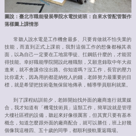
圖說：臺北市職能發展學院水電技術班：自來水管配管製作
落樣圖上課情形
常聽人說水電是工作機會最多、只要肯做就不怕失業的
技能，而直到正式上課前，我對這個工作的想像都極其表
面，以為自己一定要在工地當學徒、扛鋼筋什麼的，才能習
得技能。幸好職能學院開設此種職類，又願意錄取中年大叔
進來，就不會讓你沒出路。你知道嗎？沒工作，長官的壓力
比你還大，因為用的都是納稅人的錢，老師努力最重要的目
標，就是希望把技術毫無保留地傳承，輔導學員順利就業。
到了課程結訓前夕，老師開始找外面的廠商進行就業媒
合，我才知道有「機電技術員」這類工作，簡單說就是管理
大樓社區裡的設備，聽起來好像很厲害，但其實只要有基本
概念，知道怎麼跟外面的廠商配合，就可以勝任，班上好幾
個像我這種四、五十歲的同學，都順利接軌重返職場。