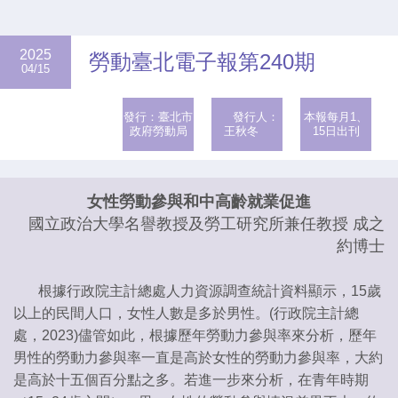
2025
勞動臺北電子報第240期
04/15
發行：臺北市
發行人：
本報每月1、
政府勞動局
王秋冬
15日出刊
女性勞動參與和中高齡就業促進
國立政治大學名譽教授及勞工研究所兼任教授 成之
約博士
根據行政院主計總處人力資源調查統計資料顯示，15歲
以上的民間人口，女性人數是多於男性。(行政院主計總
處，2023)儘管如此，根據歷年勞動力參與率來分析，歷年
男性的勞動力參與率一直是高於女性的勞動力參與率，大約
是高於十五個百分點之多。若進一步來分析，在青年時期