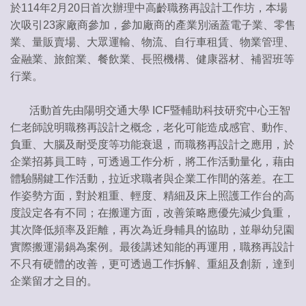
於114年2月20日首次辦理中高齡職務再設計工作坊，本場
次吸引23家廠商參加，參加廠商的產業別涵蓋電子業、零售
業、量販賣場、大眾運輸、物流、自行車租賃、物業管理、
金融業、旅館業、餐飲業、長照機構、健康器材、補習班等
行業。
活動首先由陽明交通大學 ICF暨輔助科技研究中心王智
仁老師說明職務再設計之概念，老化可能造成感官、動作、
負重、大腦及耐受度等功能衰退，而職務再設計之應用，於
企業招募員工時，可透過工作分析，將工作活動量化，藉由
體驗關鍵工作活動，拉近求職者與企業工作間的落差。在工
作姿勢方面，對於粗重、輕度、精細及床上照護工作台的高
度設定各有不同；在搬運方面，改善策略應優先減少負重，
其次降低頻率及距離，再次為近身輔具的協助，並舉幼兒園
實際搬運湯鍋為案例。最後講述知能的再運用，職務再設計
不只有硬體的改善，更可透過工作拆解、重組及創新，達到
企業留才之目的。