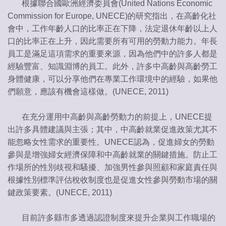
根據聯合國歐洲經濟委員會(United Nations Economic
Commission for Europe, UNECE)的研究指出，在高齡化社
會中，工作年齡人口的比率正在下降，法定退休年齡以上人
口的比率正在上升，因此需要所有可用的勞動力能力。年長
員工是滿足這項需求的重要來源，因為他們中的許多人都是
經驗豐富、知識淵博的員工。此外，許多中高齡與高齡勞工
身體健康，可以分享他們在專業工作環境中的經驗，如果他
們願意，應該有機會這樣做。(UNECE, 2011)
在充分運用中高齡與高齡勞動力的前提上，UNECE提
出許多具體建議與主張；其中，中高齡就業促進政策尤其不
能忽略女性需求的重要性。UNECE認為，促進婦女的勞動
參與是增強婦女經濟保障和中高齡就業的關鍵措施。防止工
作場所的性別歧視和騷擾、加強男性參與照顧和家庭責任與
根據性別標準評估稅收制度也是促進女性參與勞動市場的關
鍵政策要素。(UNECE, 2011)
目前許多縣市多透過認證制度來提升企業與工作職場的