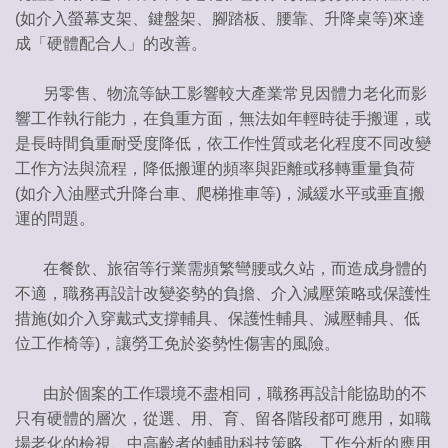
(如介入螢幕支架、鍵盤架、腳踏板、腰靠、升降桌等)來達
成「硬體配合人」的改善。
另零售、物流等缺工影響較大產業常見因體力老化而影
響工作執行能力，在負重方面，無法如年輕時徒手搬運，或
是長時間負重耐受度降低，依工作性質或老化程度不同改變
工作方法與流程，降低搬運的頻率與距離或移轉重量負荷
(如介入油壓式升降台車、爬梯推車等)，減緩水平或垂直搬
運的問題。
在餐飲、旅宿等行業需頻繁彎腰或久站，而造成身體的
不適，職務再設計改變姿勢的負擔、介入減壓策略或保護性
措施(如介入穿戴式支撐輔具、保護性輔具、減壓輔具、低
位工作椅等)，讓勞工免於姿勢性傷害的風險。
由於個案的工作環境不盡相同，職務再設計能協助的不
只有硬體的層次，從選、用、育、留各階段都可應用，如職
場老化的檢視、中高齡者的輔助科技策略、工作分析的應用