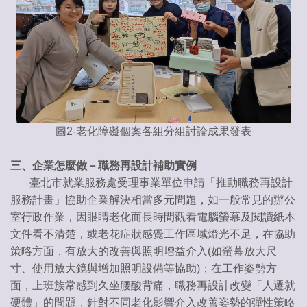
圖2-老化障礙個案各組分組討論成果發表
三、企業怎麼做－職務再設計補助實例
臺北市就業服務處受理事業單位申請「推動職務再設計
服務計畫」協助企業解決相當多元問題，如一般常見的辦公
室行政作業，因眼睛老化而長時間觀看電腦螢幕及閱讀紙本
文件看不清楚，或老花症狀感覺工作區域燈光不足，在協助
策略方面，有放大的改善與照明增益介入(如螢幕放大尺
寸、使用放大鏡與增加照明設備等協助)；在工作姿勢方
面，上班族常感到久坐腰酸背痛，職務再設計改變「人遷就
硬體」的問題，針對不同老化影響介入改善姿勢的彈性策略