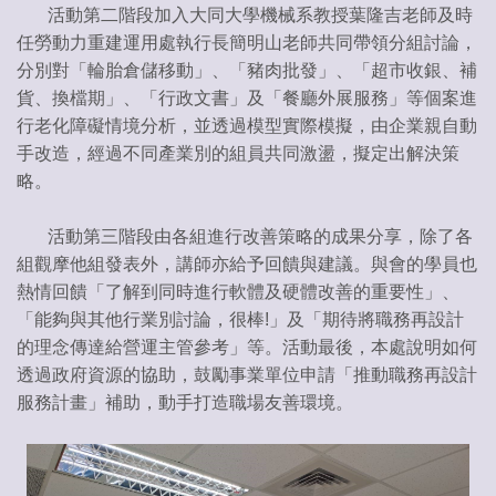
活動第二階段加入大同大學機械系教授葉隆吉老師及時
任勞動力重建運用處執行長簡明山老師共同帶領分組討論，
分別對「輪胎倉儲移動」、「豬肉批發」、「超市收銀、補
貨、換檔期」、「行政文書」及「餐廳外展服務」等個案進
行老化障礙情境分析，並透過模型實際模擬，由企業親自動
手改造，經過不同產業別的組員共同激盪，擬定出解決策
略。
活動第三階段由各組進行改善策略的成果分享，除了各
組觀摩他組發表外，講師亦給予回饋與建議。與會的學員也
熱情回饋「了解到同時進行軟體及硬體改善的重要性」、
「能夠與其他行業別討論，很棒!」及「期待將職務再設計
的理念傳達給營運主管參考」等。活動最後，本處說明如何
透過政府資源的協助，鼓勵事業單位申請「推動職務再設計
服務計畫」補助，動手打造職場友善環境。