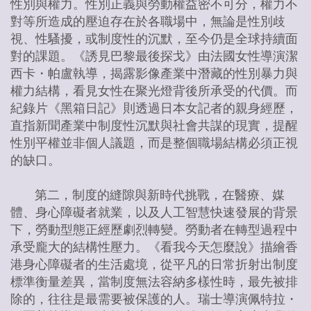
性別與權力。性別正義與勞動權益密不可分，權力不
對等所造成的壓迫存在於各職場中，無論是性別歧
視、性騷擾，或制度性的沉默，至今仍是全球持續面
對的課題。《誘見巴黎最後探戈》由法國女性導演潔
西卡・帕盧執導，揭露影像產業中潛藏的性別暴力與
權力結構，看見女性在聚光燈背後所承受的代價。而
紀錄片《黑箱日記》則透過日本女記者的親身經歷，
直指新聞產業中制度性沉默與社會共謀的現實，提醒
性別平權並非個人議題，而是整個職場結構必須正視
的缺口。
第二，制度的縫隙與新時代挑戰，在醫療、媒
體、身心障礙者就業，以及人工智慧快速發展的背景
下，勞動型態正經歷劇烈轉變。勞動者在轉型過程中
承受龐大的結構性壓力。《看我今天怎麼說》描繪香
港身心障礙者的生活處境，從平凡的日常折射出制度
標準衡量差異，當制度無法容納多樣性時，最先被排
除的，往往是最需要被保護的人。瑞士導演佩特拉・