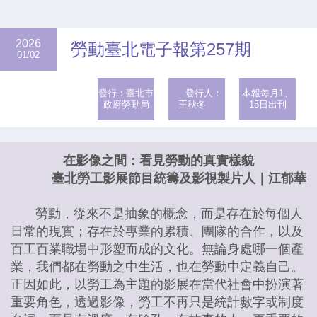
2026
勞動臺北電子報第257期
01/02
發行：臺北市
發行人：
本報每月1、
政府勞動局
王秋冬
15日出刊
在影像之間：看見勞動的真實樣貌
臺北勞工影展節目統籌及影視製片人｜江郁華
勞動，從來不是抽象的概念，而是存在於每個人
日常的現實；存在於專業的累積、團隊的合作，以及
百工百業職場中形塑而成的文化。無論身處哪一個產
業，我們都在勞動之中生活，也在勞動中定義自己。
正因如此，以勞工為主題的影展在當代社會中扮演著
重要角色，透過影像，勞工不再只是統計數字或制度