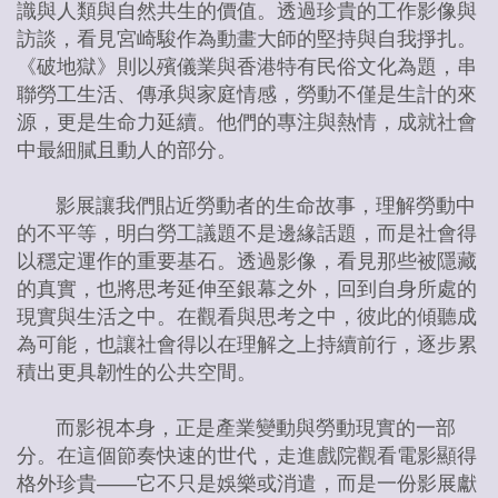
識與人類與自然共生的價值。透過珍貴的工作影像與
訪談，看見宮崎駿作為動畫大師的堅持與自我掙扎。
《破地獄》則以殯儀業與香港特有民俗文化為題，串
聯勞工生活、傳承與家庭情感，勞動不僅是生計的來
源，更是生命力延續。他們的專注與熱情，成就社會
中最細膩且動人的部分。
影展讓我們貼近勞動者的生命故事，理解勞動中
的不平等，明白勞工議題不是邊緣話題，而是社會得
以穩定運作的重要基石。透過影像，看見那些被隱藏
的真實，也將思考延伸至銀幕之外，回到自身所處的
現實與生活之中。在觀看與思考之中，彼此的傾聽成
為可能，也讓社會得以在理解之上持續前行，逐步累
積出更具韌性的公共空間。
而影視本身，正是產業變動與勞動現實的一部
分。在這個節奏快速的世代，走進戲院觀看電影顯得
格外珍貴——它不只是娛樂或消遣，而是一份影展獻