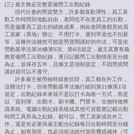
(三) 雇主務必完整置備勞工出勤紀錄
現代社會的勞資雙方，許多都喜歡彈性，員工喜
歡工作時間與地點自由，老闆也不在意員工的出勤，
而是偏重員工提出的績效成果，例如老闆會願意給員
工居家（異地）辦公、不用打卡、遲到早退也不扣薪
等，這種作法雖然可能是勞資間講好的作法，可是依
勞動基準法第30條第5項、第6項規定，雇主其實有義
務置備勞工出勤紀錄，逐日記載勞工出勤情形至分鐘
為止，並保存五年，且條文是強制規定，不因勞資間
講好就可以不遵守。
許多雇主被勞檢時就會抗辯，員工都在外工作，
沒辦法打卡，但依勞動基準法施行細則第21條第1項
規定，出勤紀錄本來就不是以打卡為唯一方式，而是
以「簽到簿、出勤卡、刷卡機、門禁卡、生物特徵辨
識系統、電腦出勤紀錄系統或其他可資覈實記載出勤
時間工具所為之紀錄」都可以，勞工居家或在外工
作，還是有必要與雇主配合紀錄每日出勤時間至分鐘
為止，如有加班，也必須依法給付加班費或補休（可