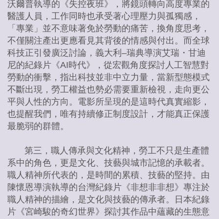
沃爾普執導的《失控夜班》，將鏡頭轉向高度專業的
醫護人員，工作同時也承受著心理壓力與孤獨感，
「專業」並不意味著免於勞動的痛苦，換角度思考，
不僅關注產出更應看見其背後的情感與付出。而全球
科技正引發廣泛討論，義大利–瑞典導演艾瑞・甘迪
尼的紀錄片《AI時代》，從宏觀角度探討人工智慧對
勞動的衝擊，指出科技並非中立力量，當新型態模式
不斷出現，勞工權益也勢必需要重新檢視，走向更公
平與人性的方向。電影所呈現的是這時代真實縮影，
也提醒我們，唯有持續修正制度設計，才能真正保護
最脆弱的群體。
第三，職人傳承與文化精神，勞工不只是生產體
系中的角色，更是文化、技藝與城市記憶的承載者。
職人精神所代表的，是時間的累積、技藝的堅持。由
陳懷恩導演執導的台灣紀錄片《非想非非想》專注於
職人精神的描繪，是文化與技藝的傳承者。日本紀錄
片《宮崎駿的奇幻世界》探討其作品中蘊藏的生態意