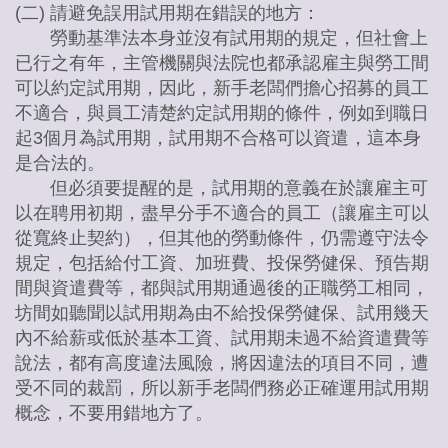
(二) 請避免誤用試用期在錯誤的地方：
勞動基準法本身並沒有試用期的規定，但社會上
已行之有年，主管機關與法院也都承認雇主與勞工間
可以約定試用期，因此，新手老闆們擔心招募的員工
不適合，與員工清楚約定試用期的條件，例如到職日
起3個月為試用期，試用期不合格可以資遣，這本身
是合法的。
但必須要提醒的是，試用期的意義在於讓雇主可
以在聘用初期，盡早分手不適合的員工（讓雇主可以
從寬終止契約），但其他的勞動條件，仍需遵守法令
規定，包括給付工資、加班費、投保勞健保、預告期
間與資遣費等，都與試用期通過後的正職勞工相同，
坊間如聽聞以試用期為由不給投保勞健保、試用幾天
內不給薪或低於基本工資、試用期未過不給資遣費等
說法，都有高度違法風險，將因違法的項目不同，遭
受不同的裁罰，所以新手老闆們務必正確運用試用期
概念，不要用錯地方了。