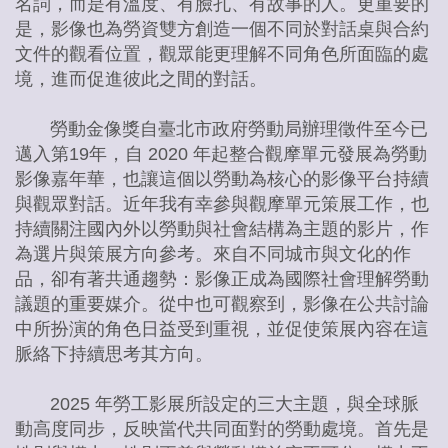
名詞，而是有溫度、有臉孔、有故事的人。更重要的
是，影像也為勞資雙方創造一個不同於對話桌與合約
文件的觀看位置，觀眾能更理解不同角色所面臨的處
境，進而促進彼此之間的對話。
勞動金像獎自臺北市政府勞動局辦理徵件至今已
邁入第19年，自 2020 年起整合觀摩單元發展為勞動
影像嘉年華，也讓這個以勞動為核心的影像平台持續
與觀眾對話。近年我有幸參與觀摩單元策展工作，也
持續關注國內外以勞動與社會結構為主題的影片，作
為選片與策展方向參考。來自不同城市與文化的作
品，卻有著共通趨勢：影像正成為國際社會理解勞動
議題的重要媒介。從中也可觀察到，影像在公共討論
中所扮演的角色日益受到重視，並促使策展內容在這
脈絡下持續思考其方向。
2025 年勞工影展所設定的三大主題，與全球脈
動高度同步，反映當代共同面對的勞動處境。首先是