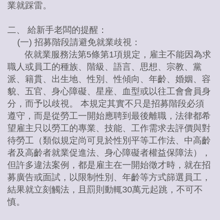
業就踩雷。
二、 給新手老闆的提醒：
(一) 招募階段請避免就業歧視：
依就業服務法第5條第1項規定，雇主不能因為求
職人或員工的種族、階級、語言、思想、宗教、黨
派、籍貫、出生地、性別、性傾向、年齡、婚姻、容
貌、五官、身心障礙、星座、血型或以往工會會員身
分，而予以歧視。 本規定其實不只是招募階段必須
遵守，而是從勞工一開始應聘到最後離職，法律都希
望雇主只以勞工的專業、技能、工作需求去評價與對
待勞工（類似規定尚可見於性別平等工作法、中高齡
者及高齡者就業促進法、身心障礙者權益保障法），
但許多違法案例，都是雇主在一開始徵才時，就在招
募廣告或面試，以限制性別、年齡等方式篩選員工，
結果就立刻觸法，且罰則動輒30萬元起跳，不可不
慎。