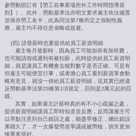
參勞動部訂有【勞工在事業場所外工作時間指導原
則】）。此外，勞動基準法亦明文要求雇主依法備置
並保存勞工名卡，此為同法第7條所定之強制性義
務，雇主均不得任意省略或規避。
(四) 請發薪時也要提供給員工薪資明細
雇主每月發薪時，因為員工可能加班有加班費，
也可能請假或遲到有被扣薪，此時提供給員工薪資明
細，就是讓員工有機會去核對數字是否正確。可是有
些雇主可能便宜行事，或者擔心員工看到薪資單會動
輒有意見，就沒一併給員工薪資明細，這其實已經違
反勞動基準法第23條第1項規定，罰則是2萬元起的罰
鍰。
其實，如果雇主計薪時真的有不小心疏漏之處，
提供薪資明細讓員工即時知道並反應，反而讓雇主可
以早點注意到自己錯誤之處，能盡早修正，總比錯誤
累積久了，才一次爆發勞資爭議或被勞檢，損失更加
慘重來得好。